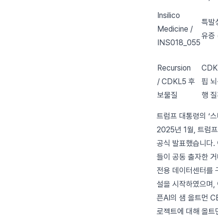
Insilico
특발
Medicine /
유증 (
INS018_055
Recursion
CDK
/ CDKL5 후
핍 뇌
보물질
행 
트럼프 대통령의 ‘스
2025년 1월, 트
공식 발표했습니다. 
들이 공동 출자한 거대
전용 데이터센터를 구
설을 시작하였으며, 
픈AI의 샘 올트먼 
로젝트에 대해 올트먼