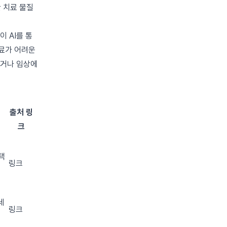
 치료 물질
 AI를 통
치료가 어려운
이거나 임상에
출처 링
크
택
링크
세
링크