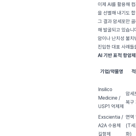
이제 AI를 활용해 
을 선별해 내기도 합
그 결과 암세포만 골
해 발굴되고 있습니다
암이나 난치성 불치병
진입한 대표 사례들
AI 기반 표적 항암제
기업/약물명
적
Insilico
암세
Medicine /
복구
USP1 억제제
Exscientia /
면역
A2A 수용체
(T세
길항제
화)