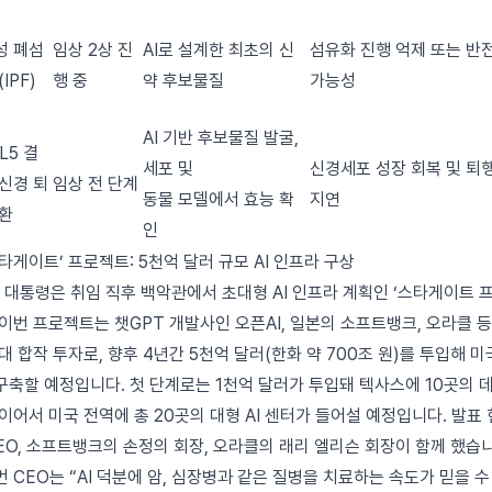
성 폐섬
임상 2상 진
AI로 설계한 최초의 신
섬유화 진행 억제 또는 반
IPF)
행 중
약 후보물질
가능성
AI 기반 후보물질 발굴,
L5 결
세포 및
신경세포 성장 회복 및 퇴
신경 퇴
임상 전 단계
동물 모델에서 효능 확
지연
질환
인
타게이트’ 프로젝트: 5천억 달러 규모 AI 인프라 구상
럼프 대통령은 취임 직후 백악관에서 초대형 AI 인프라 계획인 ‘스타게이트 
이번 프로젝트는 챗GPT 개발사인 오픈AI, 일본의 소프트뱅크, 오라클 등
 합작 투자로, 향후 4년간 5천억 달러(한화 약 700조 원)를 투입해 미국
축할 예정입니다. 첫 단계로는 1천억 달러가 투입돼 텍사스에 10곳의 
이어서 미국 전역에 총 20곳의 대형 AI 센터가 들어설 예정입니다. 발표
CEO, 소프트뱅크의 손정의 회장, 오라클의 래리 엘리슨 회장이 함께 했습니
 CEO는 “AI 덕분에 암, 심장병과 같은 질병을 치료하는 속도가 믿을 수