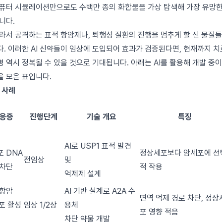
컴퓨터 시뮬레이션만으로도 수백만 종의 화합물을 가상 탐색해 가장 유망한
니다.
라서 공격하는 표적 항암제나, 퇴행성 질환의 진행을 멈추게 할 신 물질들이
. 이러한 AI 신약들이 임상에 도입되어 효과가 검증된다면, 현재까지 
 역시 정복될 수 있을 것으로 기대됩니다. 아래는 AI를 활용해 개발 중
을 모은 표입니다.
 사례
응증
진행단계
기술 개요
특징
AI로 USP1 표적 발견
포 DNA
정상세포보다 암세포에 선
전임상
및
 차단
적 작용
억제제 설계
 항암
AI 기반 설계로 A2A 수
면역 억제 경로 차단, 정상
포 활성
임상 1/2상
용체
포 영향 적음
차단 약물 개발